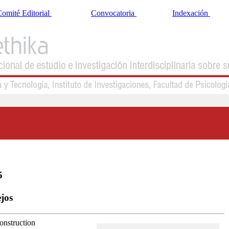
omité Editorial
Convocatoria
Indexación
5
ejos
onstruction