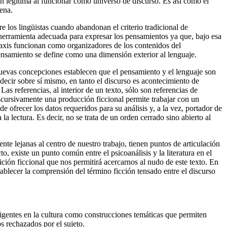
n legítima al funcionar como universo de discurso. Es así como el
ena.
e los lingüistas cuando abandonan el criterio tradicional de
herramienta adecuada para expresar los pensamientos ya que, bajo esa
taxis funcionan como organizadores de los contenidos del
nsamiento se define como una dimensión exterior al lenguaje.
nuevas concepciones establecen que el pensamiento y el lenguaje son
 decir sobre sí mismo, en tanto el discurso es acontecimiento de
Las referencias, al interior de un texto, sólo son referencias de
iscursivamente una producción ficcional permite trabajar con un
e ofrecer los datos requeridos para su análisis y, a la vez, portador de
 la lectura. Es decir, no se trata de un orden cerrado sino abierto al
te lejanas al centro de nuestro trabajo, tienen puntos de articulación
o, existe un punto común entre el psicoanálisis y la literatura en el
ición ficcional que nos permitirá acercarnos al nudo de este texto. En
tablecer la comprensión del término ficción tensado entre el discurso
igentes en la cultura como construcciones temáticas que permiten
s rechazados por el sujeto.