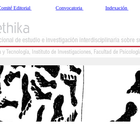
omité Editorial
Convocatoria
Indexación