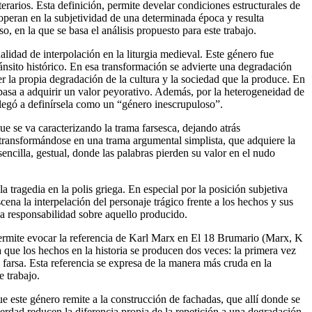
iterarios. Esta definición, permite develar condiciones estructurales de
 operan en la subjetividad de una determinada época y resulta
so, en la que se basa el análisis propuesto para este trabajo.
alidad de interpolación en la liturgia medieval. Este género fue
ánsito histórico. En esa transformación se advierte una degradación
r la propia degradación de la cultura y la sociedad que la produce. En
a pasa a adquirir un valor peyorativo. Además, por la heterogeneidad de
legó a definírsela como un “género inescrupuloso”.
ue se va caracterizando la trama farsesca, dejando atrás
ransformándose en una trama argumental simplista, que adquiere la
cilla, gestual, donde las palabras pierden su valor en el nudo
a tragedia en la polis griega. En especial por la posición subjetiva
ena la interpelación del personaje trágico frente a los hechos y sus
la responsabilidad sobre aquello producido.
permite evocar la referencia de Karl Marx en El 18 Brumario (Marx, K
 que los hechos en la historia se producen dos veces: la primera vez
arsa. Esta referencia se expresa de la manera más cruda en la
e trabajo.
 este género remite a la construcción de fachadas, que allí donde se
rdad reducen la diferencia propia de la repetición a una degradación