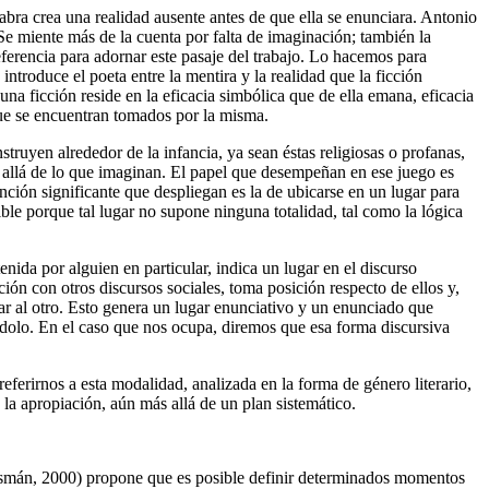
abra crea una realidad ausente antes de que ella se enunciara. Antonio
e miente más de la cuenta por falta de imaginación; también la
eferencia para adornar este pasaje del trabajo. Lo hacemos para
 introduce el poeta entre la mentira y la realidad que la ficción
una ficción reside en la eficacia simbólica que de ella emana, eficacia
ue se encuentran tomados por la misma.
nstruyen alrededor de la infancia, ya sean éstas religiosas o profanas,
s allá de lo que imaginan. El papel que desempeñan en ese juego es
nción significante que despliegan es la de ubicarse en un lugar para
ible porque tal lugar no supone ninguna totalidad, tal como la lógica
nida por alguien en particular, indica un lugar en el discurso
ación con otros discursos sociales, toma posición respecto de ellos y,
r al otro. Esto genera un lugar enunciativo y un enunciado que
ndolo. En el caso que nos ocupa, diremos que esa forma discursiva
eferirnos a esta modalidad, analizada en la forma de género literario,
 la apropiación, aún más allá de un plan sistemático.
mán, 2000) propone que es posible definir determinados momentos