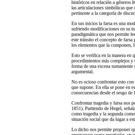
históricos en relación a géneros l
las articulaciones simbólicas que
pertinente a la categoría de discur
En sus inicios la farsa es una mod
sufriendo modificaciones en su tr
paradigmática que nos permite lee
este tránsito el concepto de fars
los elementos que la componen, l
Esto se verifica en la manera en q
procedimientos más complejos y t
forma de una escena sumamente sen
argumental.
No es ocioso confrontar esto con l
que supone. En ella se pone en esc
consecuencias desde el sesgo de 
Confrontar tragedia y farsa nos 
1851). Partiendo de Hegel, señala
como tragedia y la segunda como f
situación social que da lugar a est
Lo dicho nos permite proponer que
promueven como repetición, en ve