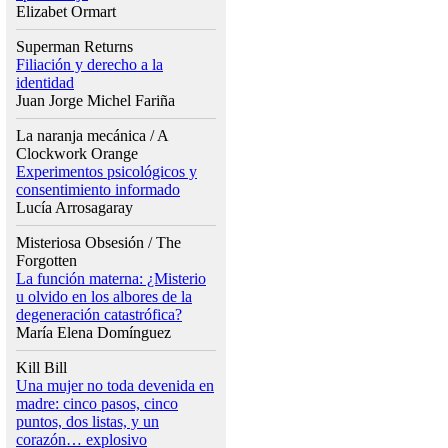
Elizabet Ormart
Superman Returns
Filiación y derecho a la
identidad
Juan Jorge Michel Fariña
La naranja mecánica / A
Clockwork Orange
Experimentos psicológicos y
consentimiento informado
Lucía Arrosagaray
Misteriosa Obsesión / The
Forgotten
La función materna: ¿Misterio
u olvido en los albores de la
degeneración catastrófica?
María Elena Domínguez
Kill Bill
Una mujer no toda devenida en
madre: cinco pasos, cinco
puntos, dos listas, y un
corazón… explosivo