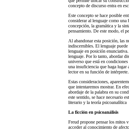
que permite ubicar su construcció
concepto de discurso entra en esc
Este concepto se hace posible entr
considerar al lenguaje como una 
concepción, la gramática y la sin
pensamiento. De este modo, el pe
Al abandonar esta posición, las 
indiscernibles. El lenguaje puede
lenguaje en posición enunciativa. 
lenguaje. Por lo tanto, abordar d
universo que está en condiciones d
una insuficiencia que haga lugar a
lector en su función de intérprete.
Estas consideraciones, aparentemen
que intentaremos mostrar. En efect
abordaje de la palabra en su cond
este sentido, se hace necesario es
literario y la teoría psicoanalítica
La ficción en psicoanálisis
Freud propone pensar los mitos v
acceder al conocimiento de afecto