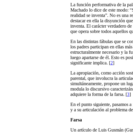
La función performativa de la pal
Machado lo dice de este modo: “S
realidad se inventa”. No es una r
destacar en ella la disyunción que
inventa. El carácter verdadero de 
que opera sobre todos aquellos q
En las distintas fábulas que se co
los padres participan en ellas má
estructuralmente necesario y la fu
luego apartarse de él. Esto es pos
significante implica.
[
2
]
La apropiación, como acción soste
parental, que involucra la articul
simultáneamente, propone un luga
modula lo discursivo caracterizá
adquiere la forma de la farsa.
[
3
]
En el punto siguiente, pasamos a r
y a su articulación al problema de
Farsa
Un artículo de Luis Gusmán (Gus