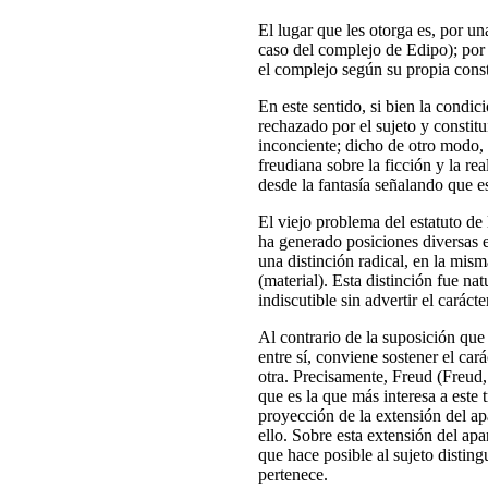
El lugar que les otorga es, por un
caso del complejo de Edipo); por 
el complejo según su propia const
En este sentido, si bien la condic
rechazado por el sujeto y constit
inconciente; dicho de otro modo,
freudiana sobre la ficción y la re
desde la fantasía señalando que es
El viejo problema del estatuto de 
ha generado posiciones diversas e
una distinción radical, en la mism
(material). Esta distinción fue na
indiscutible sin advertir el caráct
Al contrario de la suposición que
entre sí, conviene sostener el cará
otra. Precisamente, Freud (Freud,
que es la que más interesa a este
proyección de la extensión del ap
ello. Sobre esta extensión del a
que hace posible al sujeto disting
pertenece.