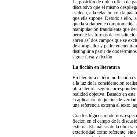
La posición de quien oficia de pa
discursivo que él mismo despliega
es decir, a la relación con la palab
que ella supone. Debido a ello, l
queda seriamente comprometida a
manipulación fraudulenta que del
permite las formas de constitución
abren así dos campos que se exclu
de apropiador y padre encuentran 
distinguir a partir de dos término
sigue: farsa y ficción.
La ficción en literatura
En literatura el término ficción e
a la luz de la consideración realis
obra literaria según corresponden
realidad objetiva. Basado en esta
la aplicación de juicios de verdad
una referencia externa al texto, 
Con los lógicos modernos, especia
ficción en el campo de la discusi
externa. El análisis de la obra y
exterioridad como referente, sino 