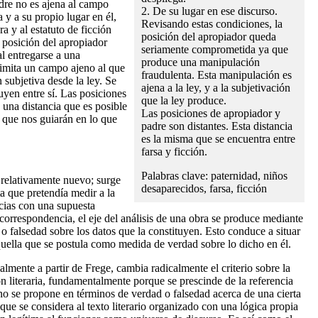
dre no es ajena al campo
2. De su lugar en ese discurso.
 y a su propio lugar en él,
Revisando estas condiciones, la
ra y al estatuto de ficción
posición del apropiador queda
a posición del apropiador
seriamente comprometida ya que
l entregarse a una
produce una manipulación
imita un campo ajeno al que
fraudulenta. Esta manipulación es
 subjetiva desde la ley. Se
ajena a la ley, y a la subjetivación
yen entre sí. Las posiciones
que la ley produce.
una distancia que es posible
Las posiciones de apropiador y
s que nos guiarán en lo que
padre son distantes. Esta distancia
es la misma que se encuentra entre
farsa y ficción.
Palabras clave: paternidad, niños
s relativamente nuevo; surge
desaparecidos, farsa, ficción
ta que pretendía medir a la
cias con una supuesta
 correspondencia, el eje del análisis de una obra se produce mediante
 o falsedad sobre los datos que la constituyen. Esto conduce a situar
aquella que se postula como medida de verdad sobre lo dicho en él.
lmente a partir de Frege, cambia radicalmente el criterio sobre la
ón literaria, fundamentalmente porque se prescinde de la referencia
a no se propone en términos de verdad o falsedad acerca de una cierta
que se considera al texto literario organizado con una lógica propia