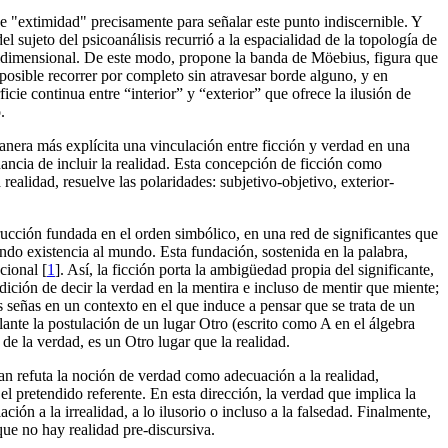
e "extimidad" precisamente para señalar este punto indiscernible. Y
el sujeto del psicoanálisis recurrió a la espacialidad de la topología de
 bidimensional. De este modo, propone la banda de Möebius, figura que
 posible recorrer por completo sin atravesar borde alguno, y en
ficie continua entre “interior” y “exterior” que ofrece la ilusión de
.
anera más explícita una vinculación entre ficción y verdad en una
nancia de incluir la realidad. Esta concepción de ficción como
 realidad, resuelve las polaridades: subjetivo-objetivo, exterior-
ucción fundada en el orden simbólico, en una red de significantes que
ando existencia al mundo. Esta fundación, sostenida en la palabra,
ccional
[
1
]
. Así, la ficción porta la ambigüedad propia del significante,
dición de decir la verdad en la mentira e incluso de mentir que miente;
s señas en un contexto en el que induce a pensar que se trata de un
lante la postulación de un lugar Otro (escrito como A en el álgebra
de la verdad, es un Otro lugar que la realidad.
an refuta la noción de verdad como adecuación a la realidad,
el pretendido referente. En esta dirección, la verdad que implica la
ación a la irrealidad, a lo ilusorio o incluso a la falsedad. Finalmente,
ue no hay realidad pre-discursiva.