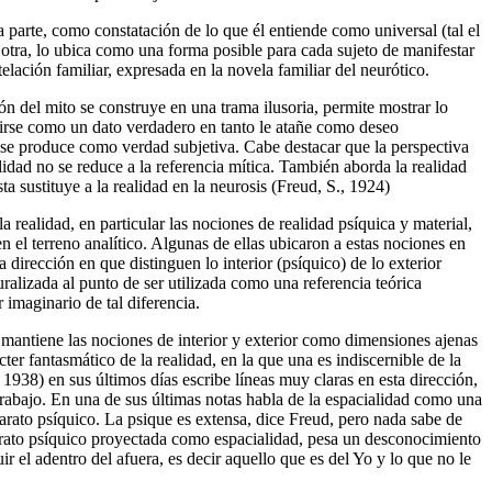
a parte, como constatación de lo que él entiende como universal (tal el
otra, lo ubica como una forma posible para cada sujeto de manifestar
elación familiar, expresada en la novela familiar del neurótico.
ión del mito se construye en una trama ilusoria, permite mostrar lo
uirse como un dato verdadero en tanto le atañe como deseo
 se produce como verdad subjetiva. Cabe destacar que la perspectiva
alidad no se reduce a la referencia mítica. También aborda la realidad
ta sustituye a la realidad en la neurosis (Freud, S., 1924)
la realidad, en particular las nociones de realidad psíquica y material,
n el terreno analítico. Algunas de ellas ubicaron a estas nociones en
a dirección en que distinguen lo interior (psíquico) de lo exterior
turalizada al punto de ser utilizada como una referencia teórica
er imaginario de tal diferencia.
 mantiene las nociones de interior y exterior como dimensiones ajenas
cter fantasmático de la realidad, en la que una es indiscernible de la
 1938) en sus últimos días escribe líneas muy claras en esta dirección,
 trabajo. En una de sus últimas notas habla de la espacialidad como una
arato psíquico. La psique es extensa, dice Freud, pero nada sabe de
parato psíquico proyectada como espacialidad, pesa un desconocimiento
uir el adentro del afuera, es decir aquello que es del Yo y lo que no le