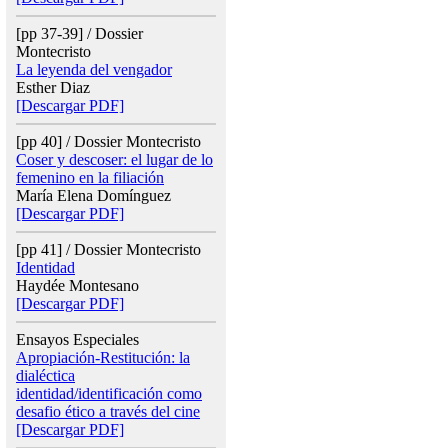
[pp 37-39] / Dossier
Montecristo
La leyenda del vengador
Esther Diaz
[Descargar PDF]
[pp 40] / Dossier Montecristo
Coser y descoser: el lugar de lo
femenino en la filiación
María Elena Domínguez
[Descargar PDF]
[pp 41] / Dossier Montecristo
Identidad
Haydée Montesano
[Descargar PDF]
Ensayos Especiales
Apropiación-Restitución: la
dialéctica
identidad/identificación como
desafio ético a través del cine
[Descargar PDF]