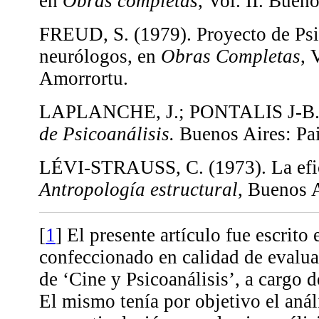
en
Obras completas
, Vol. II. Buen
FREUD, S. (1979). Proyecto de Psi
neurólogos, en
Obras Completas
, 
Amorrortu.
LAPLANCHE, J.; PONTALIS J-B.
de Psicoanálisis.
Buenos Aires: Pa
LÉVI-STRAUSS, C. (1973). La efic
Antropología estructural
, Buenos 
[
1
]
El presente artículo fue escrito
confeccionado en calidad de evalua
de ‘Cine y Psicoanálisis’, a cargo d
El mismo tenía por objetivo el anál