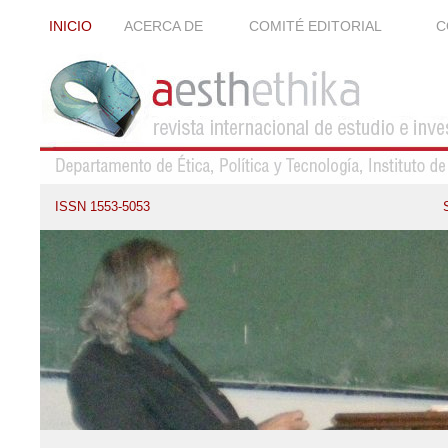
INICIO
ACERCA DE
COMITÉ EDITORIAL
C
ISSN 1553-5053