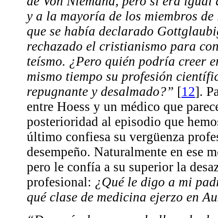
de Von Niemand, pero si era igual 
y a la mayoría de los miembros de 
que se había declarado Gottglaubig
rechazado el cristianismo para co
teísmo. ¿Pero quién podría creer e
mismo tiempo su profesión científi
repugnante y desalmado?”
[
12
]
. P
entre Hoess y un médico que parec
posterioridad al episodio que hemos
último confiesa su vergüenza profe
desempeño. Naturalmente en ese mo
pero le confía a su superior la des
profesional:
¿Qué le digo a mi pad
qué clase de medicina ejerzo en A