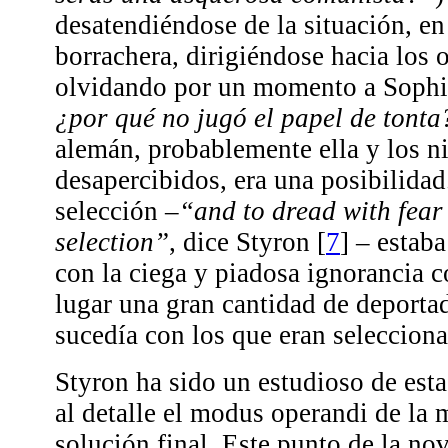
desatendiéndose de la situación, e
borrachera, dirigiéndose hacia los o
olvidando por un momento a Sophie
¿por qué no jugó el papel de tonta
alemán, probablemente ella y los n
desapercibidos, era una posibilidad.
selección –
“and to dread with fear
selection”
, dice Styron
[
7
]
– estaba
con la ciega y piadosa ignorancia c
lugar una gran cantidad de deportad
sucedía con los que eran seleccion
Styron ha sido un estudioso de est
al detalle el modus operandi de la 
solución final. Este punto de la no