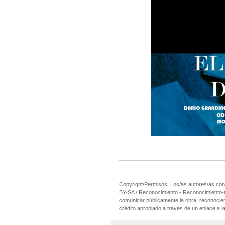
Copyright/Permisos: Los/as autores/as cons
BY-SA / Reconocimiento - Reconocimiento-Com
comunicar públicamente la obra, reconociend
crédito apropiado a través de un enlace a la