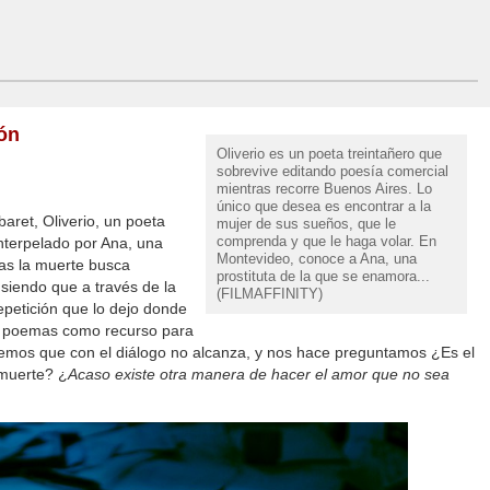
zón
Oliverio es un poeta treintañero que
sobrevive editando poesía comercial
mientras recorre Buenos Aires. Lo
único que desea es encontrar a la
aret, Oliverio, un poeta
mujer de sus sueños, que le
comprenda y que le haga volar. En
nterpelado por Ana, una
Montevideo, conoce a Ana, una
enas la muerte busca
prostituta de la que se enamora...
 siendo que a través de la
(FILMAFFINITY)
epetición que lo dejo donde
de poemas como recurso para
emos que con el diálogo no alcanza, y nos hace preguntamos ¿Es el
 muerte? ¿
Acaso existe otra manera de hacer el amor que no sea