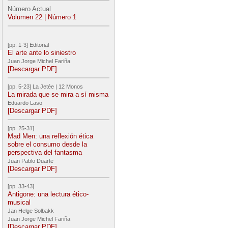
Número Actual
Volumen 22 | Número 1
[pp. 1-3] Editorial
El arte ante lo siniestro
Juan Jorge Michel Fariña
[Descargar PDF]
[pp. 5-23] La Jetée | 12 Monos
La mirada que se mira a sí misma
Eduardo Laso
[Descargar PDF]
[pp. 25-31]
Mad Men: una reflexión ética
sobre el consumo desde la
perspectiva del fantasma
Juan Pablo Duarte
[Descargar PDF]
[pp. 33-43]
Antigone: una lectura ético-
musical
Jan Helge Solbakk
Juan Jorge Michel Fariña
[Descargar PDF]