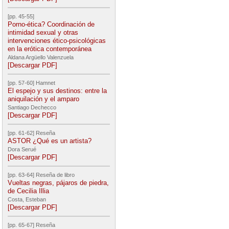
[pp. 45-55]
Porno-ética? Coordinación de
intimidad sexual y otras
intervenciones ético-psicológicas
en la erótica contemporánea
Aldana Argüello Valenzuela
[Descargar PDF]
[pp. 57-60] Hamnet
El espejo y sus destinos: entre la
aniquilación y el amparo
Santiago Dechecco
[Descargar PDF]
[pp. 61-62] Reseña
ASTOR ¿Qué es un artista?
Dora Serué
[Descargar PDF]
[pp. 63-64] Reseña de libro
Vueltas negras, pájaros de piedra,
de Cecilia Illia
Costa, Esteban
[Descargar PDF]
[pp. 65-67] Reseña