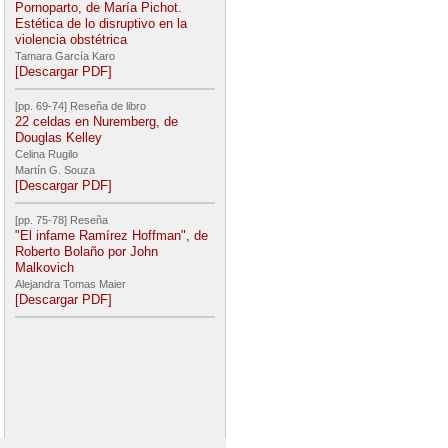
Pornoparto, de María Pichot.
Estética de lo disruptivo en la
violencia obstétrica
Tamara García Karo
[Descargar PDF]
[pp. 69-74] Reseña de libro
22 celdas en Nuremberg, de
Douglas Kelley
Celina Rugilo
Martín G. Souza
[Descargar PDF]
[pp. 75-78] Reseña
"El infame Ramírez Hoffman", de
Roberto Bolaño por John
Malkovich
Alejandra Tomas Maier
[Descargar PDF]