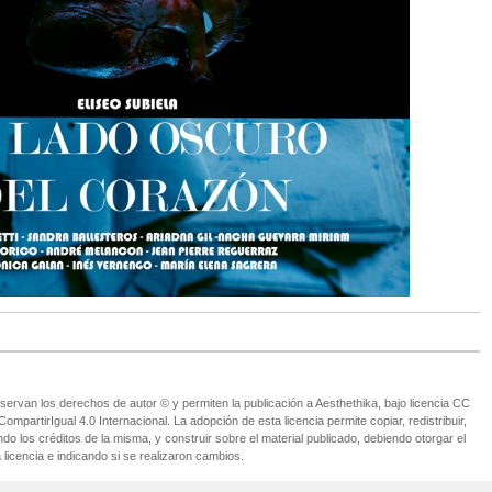
ervan los derechos de autor © y permiten la publicación a Aesthethika, bajo licencia CC
partirIgual 4.0 Internacional. La adopción de esta licencia permite copiar, redistribuir,
o los créditos de la misma, y construir sobre el material publicado, debiendo otorgar el
 licencia e indicando si se realizaron cambios.