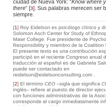
ciudad de Nueva York: “
Know where y
there
”
[
]
. Sus palabras merecen ser b
3
siempre.
[
1
]
Roy Eidelson es psicólogo clínico y d
Solomon Asch Center for Study of Ethnopo
Mawr College. Fue presidente de Psychol
Responsibility y miembro de la Coalition 
El presente texto es una contribución esp
participó en el reciente Congreso anual 
traducción al español es de Gabriela Sal
puede ser contactado en
reidelson@eidelsonconsulting.com .
[
2
]
El término
CEO
–sigla que significa
C
inglés– refiere al puesto de director ejec
con funciones administrativas de la Asoc
corresponde al cargo inmediatamente inf