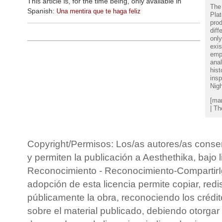
This article is, for the time being, only available in
The 
Spanish:
Una mentira que te haga feliz
Plat
prod
diff
only
exis
empl
ana
hist
insp
Nig
[mar
| Th
Copyright/Permisos: Los/as autores/as conse
y permiten la publicación a Aesthethika, bajo 
Reconocimiento - Reconocimiento-CompartirIg
adopción de esta licencia permite copiar, redis
públicamente la obra, reconociendo los crédit
sobre el material publicado, debiendo otorgar 