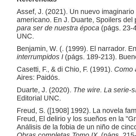
Assef, J. (2021). Un nuevo imaginari
americano. En J. Duarte, Spoilers del
para ser de nuestra época
(págs. 23-4
UNC.
Benjamin, W. (. (1999). El narrador. 
interrumpidos I
(págs. 189-213). Bueno
Casetti, F., & di Chio, F. (1991).
Como a
Aires: Paidós.
Duarte, J. (2020).
The wire. La serie-
Editorial UNC.
Freud, S. ([1908] 1992). La novela fami
Freud, El delirio y los sueños en la "
Análisis de la fobia de un niño de cinc
Obras completas Tomo IX
. (págs. 215