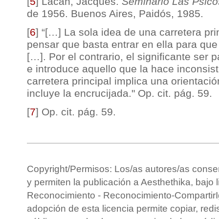
[
5
]
Lacan, Jacques.
Seminario Las Psico
de 1956. Buenos Aires, Paidós, 1985.
[
6
]
“[…] La sola idea de una carretera pr
pensar que basta entrar en ella para que
[…]. Por el contrario, el significante ser 
e introduce aquello que la hace inconsist
carretera principal implica una orientació
incluye la encrucijada." Op. cit. pág. 59.
[
7
]
Op. cit. pág. 59.
Copyright/Permisos: Los/as autores/as conse
y permiten la publicación a Aesthethika, bajo 
Reconocimiento - Reconocimiento-CompartirIg
adopción de esta licencia permite copiar, redis