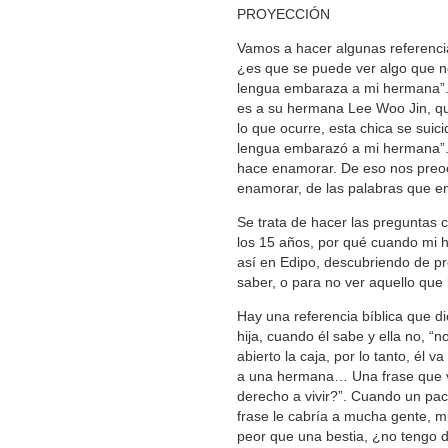
PROYECCIÓN
Vamos a hacer algunas referencia
¿es que se puede ver algo que no
lengua embaraza a mi hermana”. E
es a su hermana Lee Woo Jin, qu
lo que ocurre, esta chica se suic
lengua embarazó a mi hermana”.
hace enamorar. De eso nos preo
enamorar, de las palabras que 
Se trata de hacer las preguntas 
los 15 años, por qué cuando mi hij
así en Edipo, descubriendo de pr
saber, o para no ver aquello que
Hay una referencia bíblica que dic
hija, cuando él sabe y ella no, “n
abierto la caja, por lo tanto, él
a una hermana… Una frase que v
derecho a vivir?”. Cuando un pa
frase le cabría a mucha gente, 
peor que una bestia, ¿no tengo d