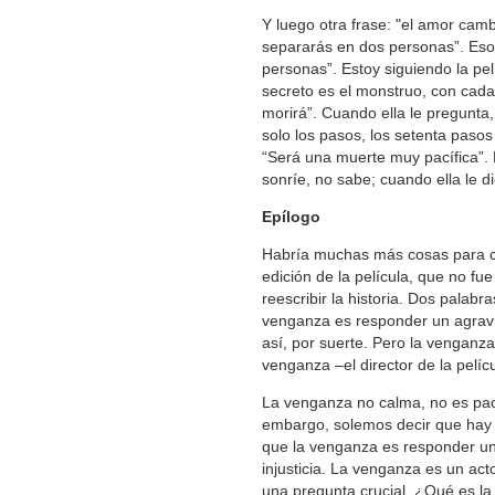
Y luego otra frase: "el amor ca
separarás en dos personas”. Eso
personas”. Estoy siguiendo la pe
secreto es el monstruo, con cada
morirá”. Cuando ella le pregunta,
solo los pasos, los setenta paso
“Será una muerte muy pacífica”. 
sonríe, no sabe; cuando ella le di
Epílogo
Habría muchas más cosas para com
edición de la película, que no fu
reescribir la historia. Dos pala
venganza es responder un agravi
así, por suerte. Pero la venganza
venganza –el director de la pelícu
La venganza no calma, no es paci
embargo, solemos decir que hay
que la venganza es responder un 
injusticia. La venganza es un act
una pregunta crucial. ¿Qué es la 