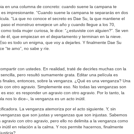
mbia en una columna de concreto: cuando suene la campana te
 es impresionante. “Cuando suene la campana te separarás en dos
lícula. “La que no conoce el secreto es Dae Su, la que mantiene el
 paso el monstruo envejece un año y cuando llegue a los 70,
 como toda mujer curiosa, le dice: “¿estuviste con alguien?”. Se ven
s de él, que empiezan en el departamento y terminan en la nieve.
Eso es todo un enigma, que voy a dejarles. Y finalmente Dae Su
ce “te amo”, no sabe y ríe.
partir con ustedes. En realidad, traté de decirles muchas con la
e sencilla, pero resultó sumamente grata. Editar una película es
bras finales, entonces, sobre la venganza. ¿Qué es una venganza? Una
o con otro agravio. Simplemente eso. No todas las venganzas son
 es eso: es responder un agravio con otro agravio. Por lo tanto, la
la nos lo dice–, la venganza es un acto inútil.
ficadora. La venganza atemoriza por el acto siguiente. Y, sin
 venganzas que son justas y venganzas que son injustas. Sabemos
agravio con otro agravio, pero ello no delimita a la venganza como
o inútil en relación a la calma. Y nos permite hacernos, finalmente
justicia?