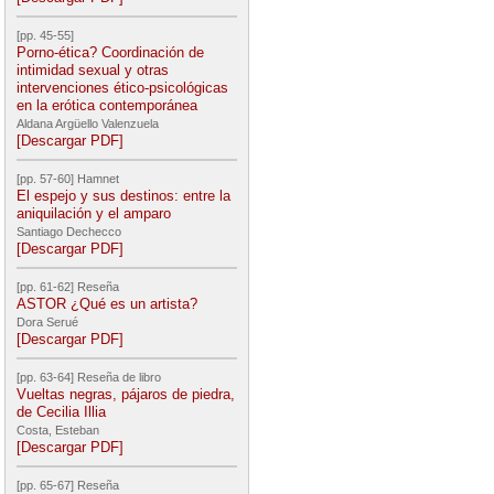
[pp. 45-55]
Porno-ética? Coordinación de
intimidad sexual y otras
intervenciones ético-psicológicas
en la erótica contemporánea
Aldana Argüello Valenzuela
[Descargar PDF]
[pp. 57-60] Hamnet
El espejo y sus destinos: entre la
aniquilación y el amparo
Santiago Dechecco
[Descargar PDF]
[pp. 61-62] Reseña
ASTOR ¿Qué es un artista?
Dora Serué
[Descargar PDF]
[pp. 63-64] Reseña de libro
Vueltas negras, pájaros de piedra,
de Cecilia Illia
Costa, Esteban
[Descargar PDF]
[pp. 65-67] Reseña