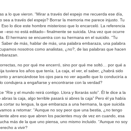
s a lo que vieron. “Mirar a través del espejo me recuerda ese día,
 sea a través del espejo? Borrar la memoria me parece injusto. Tu
so lo dice este hombre misterioso que lo encarceló. La referencia
e –eso no está editado– finalmente se suicida. Una vez que ocurre
ida. El hermano se encuentra con su hermana en el suicidio. “Tu
 Saber de más, hablar de más, una palabra embaraza, una palabra
cupamos nosotros como analistas, ¿no?, de las palabras que hacen
embarazan.
correctas, no por qué me encerró, sino por qué me soltó… por qué a
a tuviera los años que tenía. La caja, el ver, el saber, ¿habrá sido
onto y arrancándose los ojos para no ver aquello que lo conduciría a
 lo condujera a engañarse y encontrarse con la verdad?
e “Ríe y el mundo reirá contigo. Llora y llorarás solo”. Él le dice a la
o abras la caja, algo terrible pasará si abres la caja” Pero él ya había
 va a cortar su lengua, la que embaraza a una hermana, la que suicida
amos a retomar: “Aunque no soy peor que una bestia, ¿no tengo
ciente abre eso que abren los pacientes muy de vez en cuando, esa
mucha más de la que uno piensa, uno mismo incluido. “Aunque no soy
erecho a vivir?