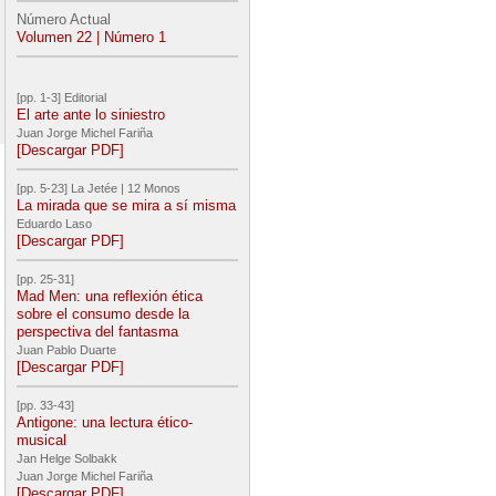
Número Actual
Volumen 22 | Número 1
[pp. 1-3] Editorial
El arte ante lo siniestro
Juan Jorge Michel Fariña
[Descargar PDF]
[pp. 5-23] La Jetée | 12 Monos
La mirada que se mira a sí misma
Eduardo Laso
[Descargar PDF]
[pp. 25-31]
Mad Men: una reflexión ética
sobre el consumo desde la
perspectiva del fantasma
Juan Pablo Duarte
[Descargar PDF]
[pp. 33-43]
Antigone: una lectura ético-
musical
Jan Helge Solbakk
Juan Jorge Michel Fariña
[Descargar PDF]