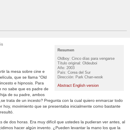
is
Resumen
Oldboy: Cinco días para vengarse
Título original: Oldeuboi
Año: 2003
tir la mesa sobre cine e
País: Corea del Sur
Dirección: Park Chan-wook
elícula, que se llama “Old
incesto e hipnosis. Para
Abstract English version
re no sabe que es padre de
s hija de su padre, ambos
, ¿se trata de un incesto? Pregunta con la cual quiero enmarcar todo
 hoy, movimiento que se presentaba inicialmente como bastante
resultó.
s de dos horas. Era muy difícil que ustedes la pudieran ver antes, al
dimos hacer algún invento. ¿Pueden levantar la mano los que la