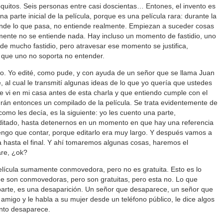
uitos. Seis personas entre casi doscientas… Entones, el invento es
una parte inicial de la película, porque es una película rara: durante la
iende lo que pasa, no entiende realmente. Empiezan a suceder cosas
mente no se entiende nada. Hay incluso un momento de fastidio, uno
e mucho fastidio, pero atravesar ese momento se justifica,
 que uno no soporta no entender.
o. Yo edité, como pude, y con ayuda de un señor que se llama Juan
e, al cual le transmití algunas ideas de lo que yo quería que ustedes
ue vi en mi casa antes de esta charla y que entiendo cumple con el
rán entonces un compilado de la película. Se trata evidentemente de
 como les decía, es la siguiente: yo les cuento una parte,
ditado, hasta detenernos en un momento en que hay una referencia
 tengo que contar, porque editarlo era muy largo. Y después vamos a
ya hasta el final. Y ahí tomaremos algunas cosas, haremos el
are, ¿ok?
lícula sumamente conmovedora, pero no es gratuita. Esto es lo
ue son conmovedoras, pero son gratuitas, pero esta no. Lo que
parte, es una desaparición. Un señor que desaparece, un señor que
amigo y le habla a su mujer desde un teléfono público, le dice algos
onto desaparece.