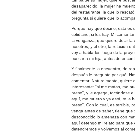
tumba de su mujer, quiere buscar
desaparecido, la mujer ha muert
del restaurante, la que lo rescat
pregunta si quiere que lo acompa
Porque hay que decirlo, esta es 
cotidiano, si los hay. Mi coment
la venganza, qué quiere decir la
nosotros; y el otro, la relación e
voy a hablarles luego de la proye
buscar a mi hija, antes de encon
Y finalmente lo encuentra, de re
después le pregunta por qué. Hay
comentar. Naturalmente, quiere a
interesante: “si me matas, me pu
preso”, y le agrega, tocándose e
aquí, me muero y ya está, te la h
preso”. Con lo cual, es terrible, 
venga antes de saber, tiene que 
desconocido lo amenaza con mat
aquí detengo mi relato para que c
detendremos y volvemos al come