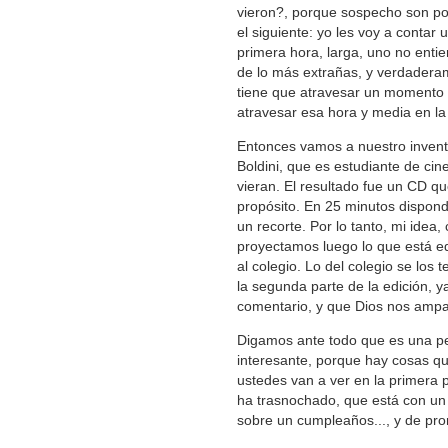
vieron?, porque sospecho son poq
el siguiente: yo les voy a contar 
primera hora, larga, uno no ent
de lo más extrañas, y verdadera
tiene que atravesar un momento d
atravesar esa hora y media en la
Entonces vamos a nuestro invent
Boldini, que es estudiante de cin
vieran. El resultado fue un CD q
propósito. En 25 minutos dispond
un recorte. Por lo tanto, mi idea,
proyectamos luego lo que está e
al colegio. Lo del colegio se los
la segunda parte de la edición, 
comentario, y que Dios nos amp
Digamos ante todo que es una pe
interesante, porque hay cosas q
ustedes van a ver en la primera 
ha trasnochado, que está con un 
sobre un cumpleaños..., y de pr