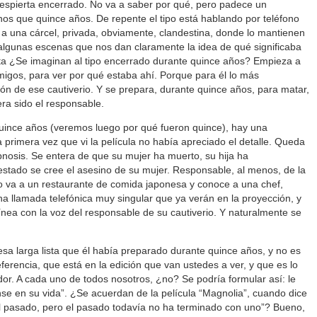
 despierta encerrado. No va a saber por qué, pero padece un
nos que quince años. De repente el tipo está hablando por teléfono
r a una cárcel, privada, obviamente, clandestina, donde lo mantienen
algunas escenas que nos dan claramente la idea de qué significaba
sta ¿Se imaginan al tipo encerrado durante quince años? Empieza a
migos, para ver por qué estaba ahí. Porque para él lo más
ón de ese cautiverio. Y se prepara, durante quince años, para matar,
era sido el responsable.
uince años (veremos luego por qué fueron quince), hay una
a primera vez que vi la película no había apreciado el detalle. Queda
pnosis. Se entera de que su mujer ha muerto, su hija ha
stado se cree el asesino de su mujer. Responsable, al menos, de la
do va a un restaurante de comida japonesa y conoce a una chef,
a llamada telefónica muy singular que ya verán en la proyección, y
línea con la voz del responsable de su cautiverio. Y naturalmente se
sa larga lista que él había preparado durante quince años, y no es
ferencia, que está en la edición que van ustedes a ver, y que es lo
r. A cada uno de todos nosotros, ¿no? Se podría formular así: le
nse en su vida”. ¿Se acuerdan de la película “Magnolia”, cuando dice
l pasado, pero el pasado todavía no ha terminado con uno”? Bueno,