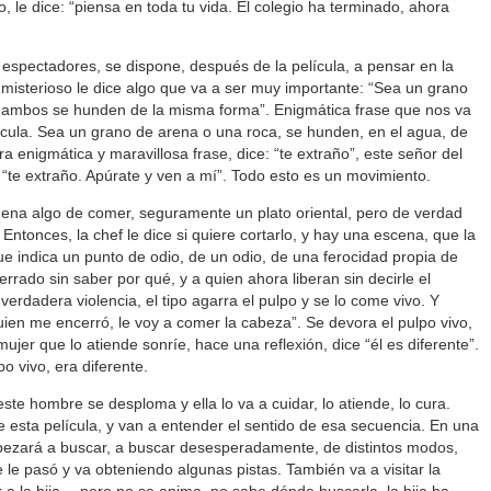
o, le dice: “piensa en toda tu vida. El colegio ha terminado, ahora
espectadores, se dispone, después de la película, a pensar en la
misterioso le dice algo que va a ser muy importante: “Sea un grano
, ambos se hunden de la misma forma”. Enigmática frase que nos va
cula. Sea un grano de arena o una roca, se hunden, en el agua, de
a enigmática y maravillosa frase, dice: “te extraño”, este señor del
 “te extraño. Apúrate y ven a mí”. Todo esto es un movimiento.
dena algo de comer, seguramente un plato oriental, pero de verdad
 Entonces, la chef le dice si quiere cortarlo, y hay una escena, que la
ue indica un punto de odio, de un odio, de una ferocidad propia de
rado sin saber por qué, y a quien ahora liberan sin decirle el
erdadera violencia, el tipo agarra el pulpo y se lo come vivo. Y
uien me encerró, le voy a comer la cabeza”. Se devora el pulpo vivo,
jer que lo atiende sonríe, hace una reflexión, dice “él es diferente”.
po vivo, era diferente.
te hombre se desploma y ella lo va a cuidar, lo atiende, lo cura.
e esta película, y van a entender el sentido de esa secuencia. En una
mpezará a buscar, a buscar desesperadamente, de distintos modos,
 le pasó y va obteniendo algunas pistas. También va a visitar la