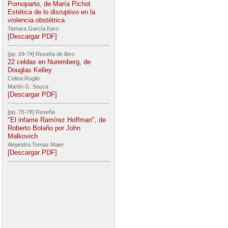
Pornoparto, de María Pichot.
Estética de lo disruptivo en la
violencia obstétrica
Tamara García Karo
[Descargar PDF]
[pp. 69-74] Reseña de libro
22 celdas en Nuremberg, de
Douglas Kelley
Celina Rugilo
Martín G. Souza
[Descargar PDF]
[pp. 75-78] Reseña
"El infame Ramírez Hoffman", de
Roberto Bolaño por John
Malkovich
Alejandra Tomas Maier
[Descargar PDF]