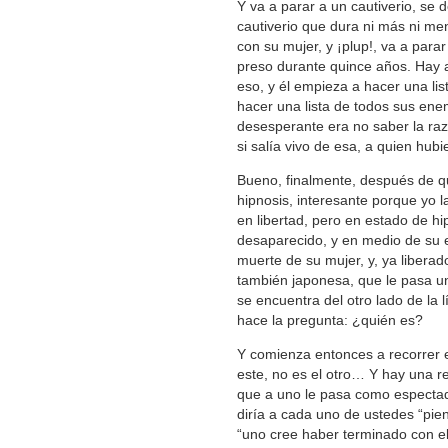
Y va a parar a un cautiverio, se
cautiverio que dura ni más ni me
con su mujer, y ¡plup!, va a para
preso durante quince años. Hay 
eso, y él empieza a hacer una li
hacer una lista de todos sus ene
desesperante era no saber la raz
si salía vivo de esa, a quien hubi
Bueno, finalmente, después de q
hipnosis, interesante porque yo l
en libertad, pero en estado de hi
desaparecido, y en medio de su e
muerte de su mujer, y, ya libera
también japonesa, que le pasa un
se encuentra del otro lado de la 
hace la pregunta: ¿quién es?
Y comienza entonces a recorrer e
este, no es el otro… Y hay una re
que a uno le pasa como espectado
diría a cada uno de ustedes “pie
“uno cree haber terminado con e