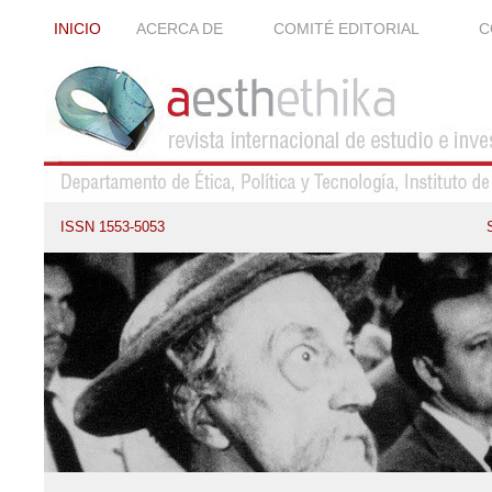
INICIO
ACERCA DE
COMITÉ EDITORIAL
C
ISSN 1553-5053