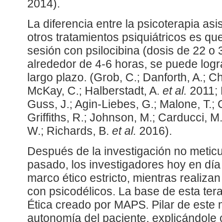
2014).
La diferencia entre la psicoterapia asi
otros tratamientos psiquiátricos es q
sesión con psilocibina (dosis de 22 o
alrededor de 4-6 horas, se puede logra
largo plazo. (Grob, C.; Danforth, A.; C
McKay, C.; Halberstadt, A.
et al.
2011; 
Guss, J.; Agin-Liebes, G.; Malone, T.;
Griffiths, R.; Johnson, M.; Carducci, M
W.; Richards, B.
et al.
2016).
Después de la investigación no meticu
pasado, los investigadores hoy en día 
marco ético estricto, mientras realizan
con psicodélicos. La base de esta ter
Ética creado por MAPS. Pilar de este 
autonomía del paciente, explicándol