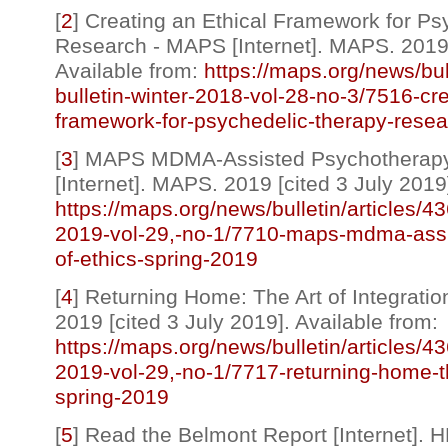
[
2
]
Creating an Ethical Framework for Ps
Research - MAPS [Internet]. MAPS. 2019 
Available from:
https://maps.org/news/bul
bulletin-winter-2018-vol-28-no-3/7516-cre
framework-for-psychedelic-therapy-resea
[
3
]
MAPS MDMA-Assisted Psychotherapy 
[Internet]. MAPS. 2019 [cited 3 July 2019]
https://maps.org/news/bulletin/articles/4
2019-vol-29,-no-1/7710-maps-mdma-assi
of-ethics-spring-2019
[
4
]
Returning Home: The Art of Integratio
2019 [cited 3 July 2019]. Available from:
https://maps.org/news/bulletin/articles/4
2019-vol-29,-no-1/7717-returning-home-th
spring-2019
[
5
]
Read the Belmont Report [Internet]. H