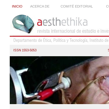
INICIO
ACERCA DE
COMITÉ EDITORIAL
C
ISSN 1553-5053