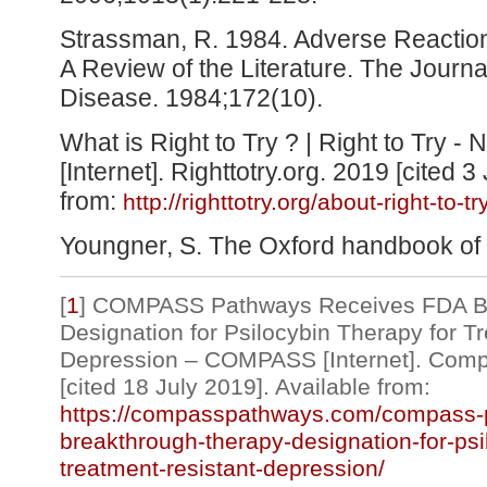
Strassman, R. 1984. Adverse Reaction
A Review of the Literature. The Journ
Disease. 1984;172(10).
What is Right to Try ? | Right to Try 
[Internet]. Righttotry.org. 2019 [cited 3
from:
http://righttotry.org/about-right-to-tr
Youngner, S. The Oxford handbook of et
[
1
]
COMPASS Pathways Receives FDA Br
Designation for Psilocybin Therapy for T
Depression – COMPASS [Internet]. Com
[cited 18 July 2019]. Available from:
https://compasspathways.com/compass-p
breakthrough-therapy-designation-for-psi
treatment-resistant-depression/