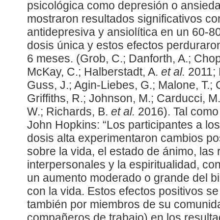
psicológica como depresión o ansieda
mostraron resultados significativos c
antidepresiva y ansiolítica en un 60-
dosis única y estos efectos perduraro
6 meses. (Grob, C.; Danforth, A.; Chop
McKay, C.; Halberstadt, A.
et al.
2011; 
Guss, J.; Agin-Liebes, G.; Malone, T.;
Griffiths, R.; Johnson, M.; Carducci, M
W.; Richards, B.
et al.
2016). Tal como 
John Hopkins: “Los participantes a los
dosis alta experimentaron cambios pos
sobre la vida, el estado de ánimo, las
interpersonales y la espiritualidad, co
un aumento moderado o grande del bie
con la vida. Estos efectos positivos se
también por miembros de su comunidad
compañeros de trabajo) en los result