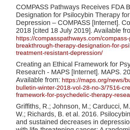
COMPASS Pathways Receives FDA Br
Designation for Psilocybin Therapy for
Depression – COMPASS [Internet]. 
2018 [cited 18 July 2019]. Available fr
https://compasspathways.com/compass-p
breakthrough-therapy-designation-for-psi
treatment-resistant-depression/
Creating an Ethical Framework for Ps
Research - MAPS [Internet]. MAPS. 201
Available from:
https://maps.org/news/bu
bulletin-winter-2018-vol-28-no-3/7516-cre
framework-for-psychedelic-therapy-resea
Griffiths, R.; Johnson, M.; Carducci, M
W.; Richards, B. et al. 2016. Psilocyb
and sustained decreases in depression
with life-threatening cancer: A randomi