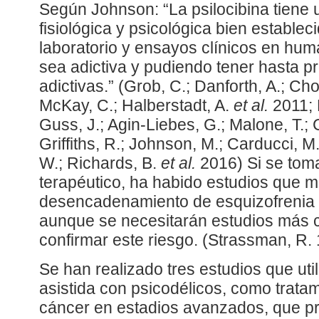
Según Johnson: “La psilocibina tiene u
fisiológica y psicológica bien estable
laboratorio y ensayos clínicos en hu
sea adictiva y pudiendo tener hasta p
adictivas.” (Grob, C.; Danforth, A.; Cho
McKay, C.; Halberstadt, A.
et al.
2011; 
Guss, J.; Agin-Liebes, G.; Malone, T.;
Griffiths, R.; Johnson, M.; Carducci, M
W.; Richards, B.
et al.
2016) Si se tom
terapéutico, ha habido estudios que 
desencadenamiento de esquizofrenia y
aunque se necesitarán estudios más 
confirmar este riesgo. (Strassman, R. 
Se han realizado tres estudios que uti
asistida con psicodélicos, como trata
cáncer en estadios avanzados, que p