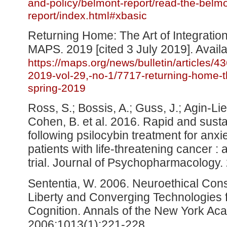
and-policy/belmont-report/read-the-belmo
report/index.html#xbasic
Returning Home: The Art of Integration
MAPS. 2019 [cited 3 July 2019]. Availa
https://maps.org/news/bulletin/articles/4
2019-vol-29,-no-1/7717-returning-home-th
spring-2019
Ross, S.; Bossis, A.; Guss, J.; Agin-Li
Cohen, B. et al. 2016. Rapid and sus
following psilocybin treatment for anx
patients with life-threatening cancer :
trial. Journal of Psychopharmacology.
Sententia, W. 2006. Neuroethical Cons
Liberty and Converging Technologies
Cognition. Annals of the New York Ac
2006;1013(1):221-228.