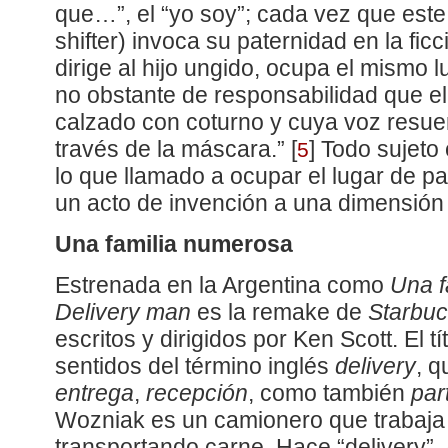
que…”, el “yo soy”; cada vez que este
shifter) invoca su paternidad en la fic
dirige al hijo ungido, ocupa el mismo 
no obstante de responsabilidad que el 
calzado con coturno y cuya voz resue
través de la máscara.”
[
]
Todo sujeto c
5
lo que llamado a ocupar el lugar de p
un acto de invención a una dimensión
Una familia numerosa
Estrenada en la Argentina como
Una f
Delivery man
es la remake de
Starbu
escritos y dirigidos por Ken Scott. El tí
sentidos del término inglés
delivery
, q
entrega
,
recepción
, como también
par
Wozniak es un camionero que trabaja 
transportando carne. Hace “delivery”.