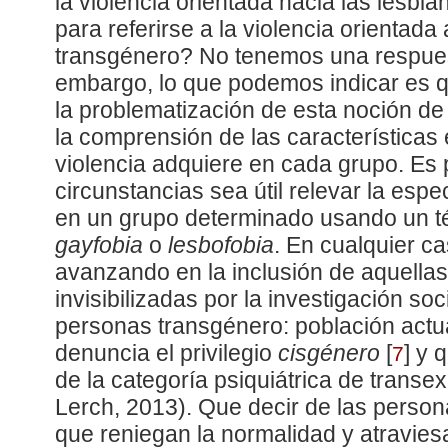
la violencia orientada hacia las lesbia
para referirse a la violencia orientada
transgénero? No tenemos una respuest
embargo, lo que podemos indicar es
la problematización de esta noción d
la comprensión de las características 
violencia adquiere en cada grupo. Es 
circunstancias sea útil relevar la espec
en un grupo determinado usando un t
gayfobia
o
lesbofobia
. En cualquier c
avanzando en la inclusión de aquella
invisibilizadas por la investigación soc
personas transgénero: población act
denuncia el privilegio
cisgénero
[
]
y q
7
de la categoría psiquiátrica de trans
Lerch, 2013). Que decir de las person
que reniegan la normalidad y atravies