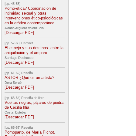
[pp. 45-55]
Porno-ética? Coordinación de
intimidad sexual y otras
intervenciones ético-psicológicas
en la erótica contemporánea
Aldana Argüello Valenzuela
[Descargar PDF]
[pp. 57-60] Hamnet
El espejo y sus destinos: entre la
aniquilación y el amparo
Santiago Dechecco
[Descargar PDF]
[pp. 61-62] Reseña
ASTOR ¿Qué es un artista?
Dora Serué
[Descargar PDF]
[pp. 63-64] Reseña de libro
Vueltas negras, pájaros de piedra,
de Cecilia Illia
Costa, Esteban
[Descargar PDF]
[pp. 65-67] Reseña
Pornoparto, de María Pichot.