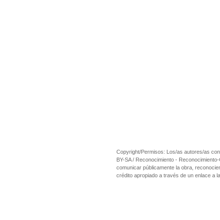
Copyright/Permisos: Los/as autores/as cons
BY-SA / Reconocimiento - Reconocimiento-Com
comunicar públicamente la obra, reconociend
crédito apropiado a través de un enlace a la