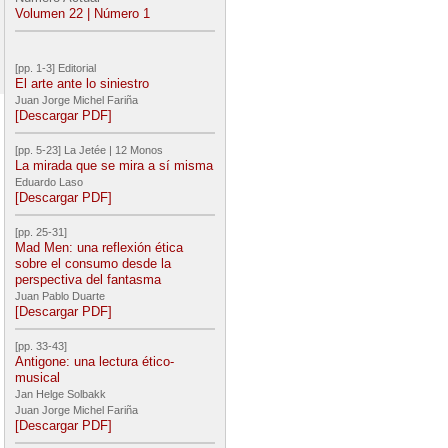
Volumen 22 | Número 1
[pp. 1-3] Editorial
El arte ante lo siniestro
Juan Jorge Michel Fariña
[Descargar PDF]
[pp. 5-23] La Jetée | 12 Monos
La mirada que se mira a sí misma
Eduardo Laso
[Descargar PDF]
[pp. 25-31]
Mad Men: una reflexión ética
sobre el consumo desde la
perspectiva del fantasma
Juan Pablo Duarte
[Descargar PDF]
[pp. 33-43]
Antigone: una lectura ético-
musical
Jan Helge Solbakk
Juan Jorge Michel Fariña
[Descargar PDF]