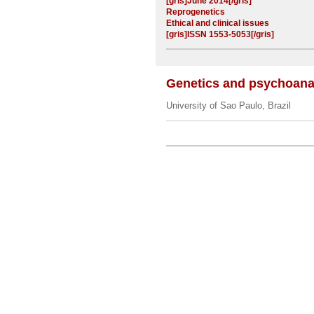
[gris]June 2014[/gris]
Reprogenetics
Ethical and clinical issues
[gris]ISSN 1553-5053[/gris]
Genetics and psychoana
University of Sao Paulo, Brazil