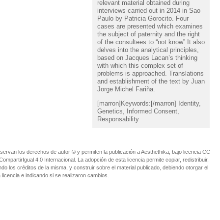
relevant material obtained during
interviews carried out in 2014 in Sao
Paulo by Patricia Gorocito. Four
cases are presented which examines
the subject of paternity and the right
of the consultees to “not know” It also
delves into the analytical principles,
based on Jacques Lacan’s thinking
with which this complex set of
problems is approached. Translations
and establishment of the text by Juan
Jorge Michel Fariña.
[marron]Keywords:[/marron] Identity,
Genetics, Informed Consent,
Responsability
ervan los derechos de autor © y permiten la publicación a Aesthethika, bajo licencia CC
partirIgual 4.0 Internacional. La adopción de esta licencia permite copiar, redistribuir,
o los créditos de la misma, y construir sobre el material publicado, debiendo otorgar el
 licencia e indicando si se realizaron cambios.