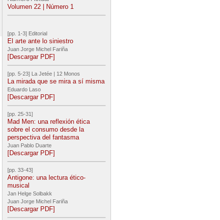
Volumen 22 | Número 1
[pp. 1-3] Editorial
El arte ante lo siniestro
Juan Jorge Michel Fariña
[Descargar PDF]
[pp. 5-23] La Jetée | 12 Monos
La mirada que se mira a sí misma
Eduardo Laso
[Descargar PDF]
[pp. 25-31]
Mad Men: una reflexión ética
sobre el consumo desde la
perspectiva del fantasma
Juan Pablo Duarte
[Descargar PDF]
[pp. 33-43]
Antigone: una lectura ético-
musical
Jan Helge Solbakk
Juan Jorge Michel Fariña
[Descargar PDF]