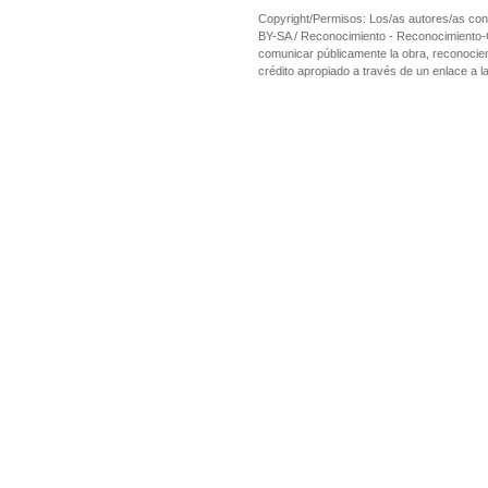
Copyright/Permisos: Los/as autores/as cons
BY-SA / Reconocimiento - Reconocimiento-Com
comunicar públicamente la obra, reconociend
crédito apropiado a través de un enlace a la