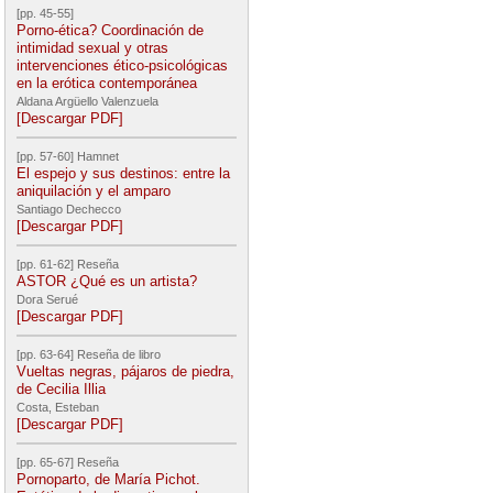
[pp. 45-55]
Porno-ética? Coordinación de
intimidad sexual y otras
intervenciones ético-psicológicas
en la erótica contemporánea
Aldana Argüello Valenzuela
[Descargar PDF]
[pp. 57-60] Hamnet
El espejo y sus destinos: entre la
aniquilación y el amparo
Santiago Dechecco
[Descargar PDF]
[pp. 61-62] Reseña
ASTOR ¿Qué es un artista?
Dora Serué
[Descargar PDF]
[pp. 63-64] Reseña de libro
Vueltas negras, pájaros de piedra,
de Cecilia Illia
Costa, Esteban
[Descargar PDF]
[pp. 65-67] Reseña
Pornoparto, de María Pichot.