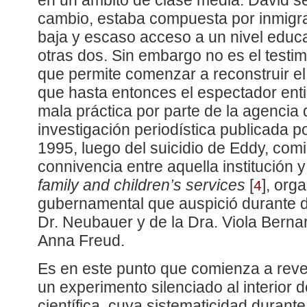
en un ámbito de clase media. David se
cambio, estaba compuesta por inmigr
baja y escaso acceso a un nivel educat
otras dos. Sin embargo no es el testi
que permite comenzar a reconstruir el
que hasta entonces el espectador en
mala práctica por parte de la agencia 
investigación periodística publicada 
1995, luego del suicidio de Eddy, com
connivencia entre aquella institución y
family and children’s services
[
]
, org
4
gubernamental que auspició durante d
Dr. Neubauer y de la Dra. Viola Berna
Anna Freud.
Es en este punto que comienza a revel
un experimento silenciado al interior 
científica, cuya sistematicidad durant