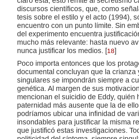
claro está, esto remite al secretismo 
discursos científicos, que, como señal
tesis sobre el estilo y el acto (1994), 
encuentro con un punto límite. Sin em
del experimento encuentra justificaci
mucho más relevante: hasta nuevo avi
nunca justificar los medios.
[
]
18
Poco importa entonces que los protag
documental concluyan que la crianza 
singulares se impondrán siempre a cu
genética. Al margen de sus motivacio
mencionan el suicidio de Eddy, quién 
paternidad más ausente que la de el
podríamos ubicar una infinidad de vari
insondables para justificar la misma r
que justificó estas investigaciones. To
politicidad del síntoma, siempre singu