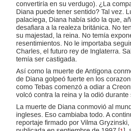
convertiría en su verdugo). ¿La compa
Diana puede tener sentido? Tal vez. L
palaciega, Diana había sido la que, a
desafiara a la realeza británica. No t
su majestad, la reina. No temía expone
resentimientos. No le importaba segu
Charles, el futuro rey de Inglaterra. S
temía ser castigada.
Así como la muerte de Antígona conmo
de Diana golpeó fuerte en los corazon
como Tebas comenzó a odiar a Creont
volcó contra la reina y la odió durante 
La muerte de Diana conmovió al mund
ingleses. Eso cambiaba todo. A contin
reportaje firmado por Vilma Gryzinski, 
publicada en septiembre de 1997
[
]
,
1