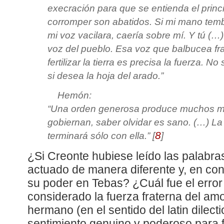
execración para que se entienda el princi
corromper son abatidos. Si mi mano tembl
mi voz vacilara, caería sobre mí. Y tú (…
voz del pueblo. Esa voz que balbucea fra
fertilizar la tierra es precisa la fuerza. No
si desea la hoja del arado.”
Hemón:
“Una orden generosa produce muchos más
gobiernan, saber olvidar es sano. (…) L
8
terminará sólo con ella.”
[
]
¿Si Creonte hubiese leído las palabra
actuado de manera diferente y, en co
su poder en Tebas? ¿Cuál fue el error
considerado la fuerza fraterna del am
hermano (en el sentido del latin dilec
sentimiento genuino y poderoso para f