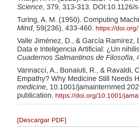
Science
, 379, 313-313. DOI:10.1126/
Turing, A. M. (1950). Computing Machi
Mind,
59(236), 433-460.
https://doi.or
Valle Jiménez, D., & García Ramírez, D
Data e Inteligencia Artificial: ¿Un nih
Cuadernos Salmantinos de Filosofía
, 
Vannacci, A., Bonaiuti, R., & Ravaldi
Empathy? Why Medicine Still Needs
medicine
, 10.1001/jamainternmed.202
publication.
https://doi.org/10.1001/ja
[Descargar PDF]