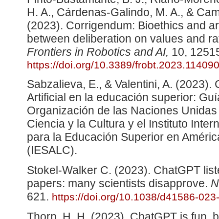
H. A., Cárdenas-Galindo, M. A., & Ca
(2023). Corrigendum: Bioethics and artif
between deliberation on values and rat
Frontiers in Robotics and AI,
10, 1251
https://doi.org/10.3389/frobt.2023.11409
Sabzalieva, E., & Valentini, A. (2023).
Artificial en la educación superior: Guí
Organización de las Naciones Unidas 
Ciencia y la Cultura y el Instituto In
para la Educación Superior en América
(IESALC).
Stokel-Walker C. (2023). ChatGPT lis
papers: many scientists disapprove.
N
621.
https://doi.org/10.1038/d41586-023
Thorp, H. H. (2023). ChatGPT is fun, b