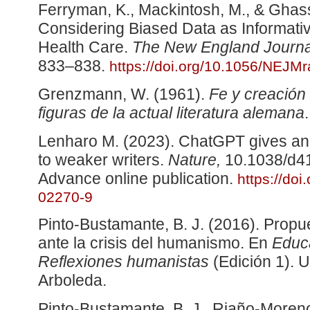
Ferryman, K., Mackintosh, M., & Ghas
Considering Biased Data as Informative
Health Care.
The New England Journal
833–838.
https://doi.org/10.1056/NEJM
Grenzmann, W. (1961).
Fe y creación 
figuras de la actual literatura alemana
Lenharo M. (2023). ChatGPT gives an e
to weaker writers.
Nature,
10.1038/d4
Advance online publication.
https://do
02270-9
Pinto-Bustamante, B. J. (2016). Propu
ante la crisis del humanismo. En
Educa
Reflexiones humanistas
(Edición 1). 
Arboleda.
Pinto-Bustamante, B. J., Riaño-Moreno