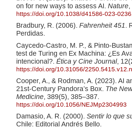
on for new ways to assess AI.
Nature
,
https://doi.org/10.1038/d41586-023-0236
Bradbury, R. (2006).
Fahrenheit 451
. 
Perdidas.
Caycedo-Castro, M. P., & Pinto-Bustama
test de Turing en Ex Machina: ¿Es Av
intencional?.
Ética y Cine Journal
, 12(
https://doi.org/10.31056/2250.5415.v12.
Cooper, A., & Rodman, A. (2023). AI a
21st-Century Pandora’s Box.
The New 
Medicine
, 389(5), 385–387.
https://doi.org/10.1056/NEJMp2304993
Damasio, A. R. (2000).
Sentir lo que 
Chile: Editorial Andrés Bello.