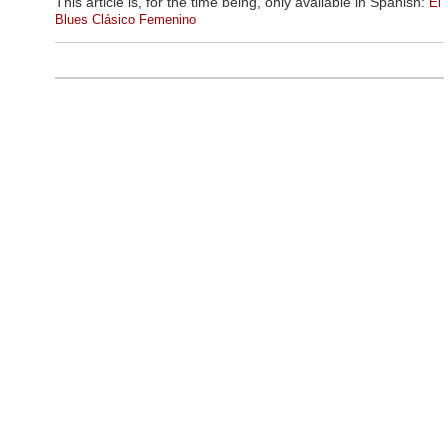
This article is, for the time being, only available in Spanish:
El
Blues Clásico Femenino