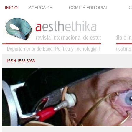
INICIO
ACERCA DE
COMITÉ EDITORIAL
C
ISSN 1553-5053