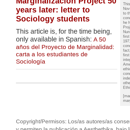
Marginalizacion Project 50
This
years later: letter to
Nov
to t
Sociology students
conc
he h
Proj
This article is, for the time being,
Nun 
firs
only available in Spanish:
A 50
1971
años del Proyecto de Marginalidad:
conc
fact
carta a los estudiantes de
firs
inte
Sociología
Ame
ethi
con
ind
othe
Eth
[ma
marg
Copyright/Permisos: Los/as autores/as conse
y permiten la publicación a Aesthethika, bajo 