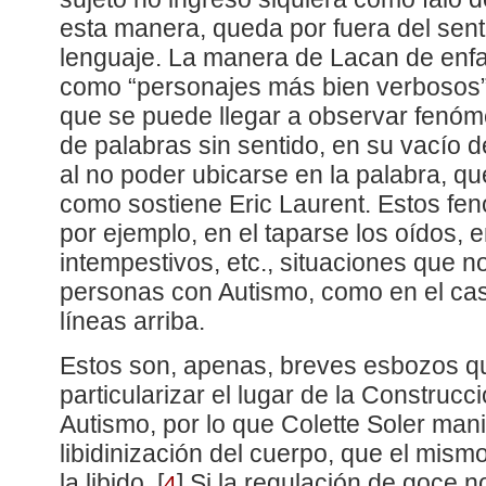
esta manera, queda por fuera del sent
lenguaje. La manera de Lacan de enfa
como “personajes más bien verbosos
que se puede llegar a observar fenó
de palabras sin sentido, en su vacío de
al no poder ubicarse en la palabra, q
como sostiene Eric Laurent. Estos fe
por ejemplo, en el taparse los oídos, em
intempestivos, etc., situaciones que n
personas con Autismo, como en el ca
líneas arriba.
Estos son, apenas, breves esbozos qu
particularizar el lugar de la Construcci
Autismo, por lo que Colette Soler manif
libidinización del cuerpo, que el mis
la libido.
[
]
Si la regulación de goce n
4