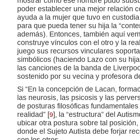
mostrar cómo ese hombre pudo subsum
poder establecer una mejor relación c
ayuda a la mujer que tuvo en custodia
para que pueda tener su hija la “cont
además). Entonces, también aquí vem
construye vínculos con el otro y la rea
juego sus recursos vinculares soport
simbólicos (haciendo Lazo con su hija 
las canciones de la banda de Liverpoo
sostenido por su vecina y profesora d
Si “En la concepción de Lacan, forma
las neurosis, las psicosis y las perver
de posturas filosóficas fundamentales
realidad”
[
]
, la “estructura” del Autis
9
ubicar otra postura sobre tal posición
donde el Sujeto Autista debe forjar r
con los otros.